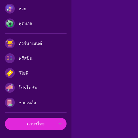
หวย
ฟุตบอล
ทัวร์นาเมนต์
ฟรีสปิน
วีไอพี
โปรโมชั่น
ช่วยเหลือ